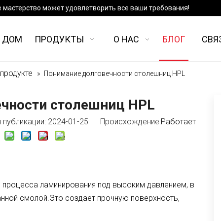
е мастерство может удовлетворить все ваши требования!
ДОМ
ПРОДУКТЫ
О НАС
БЛОГ
СВЯ
 продукте
»
Понимание долговечности столешниц HPL
ечности столешниц HPL
публикации: 2024-01-25 Происхождение:
Работает
 процесса ламинирования под высоким давлением, в
анной смолой.Это создает прочную поверхность,