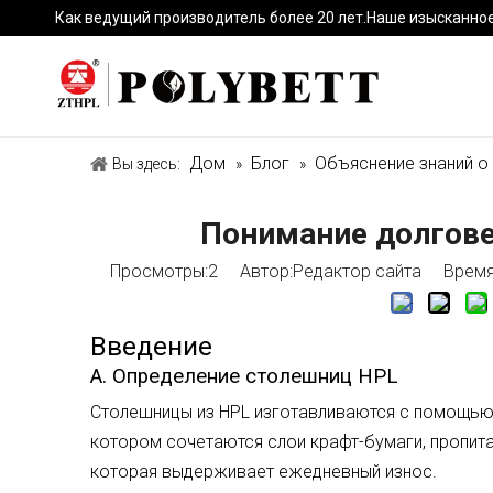
Как ведущий производитель более 20 лет.Наше изысканно
Дом
Блог
Объяснение знаний о
Вы здесь:
»
»
Понимание долгов
Просмотры:
2
Автор:Pедактор сайта Время 
Введение
A. Определение столешниц HPL
Столешницы из HPL изготавливаются с помощью
котором сочетаются слои крафт-бумаги, пропит
которая выдерживает ежедневный износ.