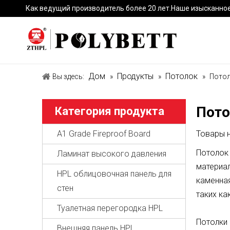
Как ведущий производитель более 20 лет.Наше изысканно
Дом
Продукты
Потолок
Вы здесь:
»
»
»
Потол
Пото
Категория продукта
A1 Grade Fireproof Board
Товары 
Потолок 
Ламинат высокого давления
материал
HPL облицовочная панель для
каменная
стен
таких ка
Туалетная перегородка HPL
Потолки
Внешняя панель HPL