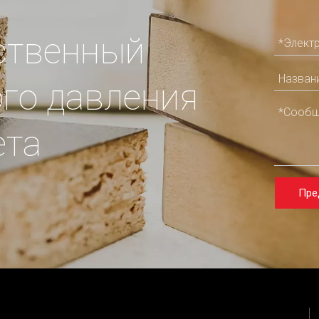
ственный
го давления
ета
Пре