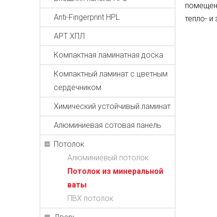
помещени
Anti-Fingerprint HPL
тепло- и
АРТ ХПЛ
Компактная ламинатная доска
Компактный ламинат с цветным
сердечником
Химический устойчивый ламинат
Алюминиевая сотовая панель
Потолок
Алюминиевый потолок
Потолок из минеральной
ваты
ПВХ потолок