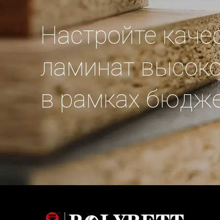
Настройте каче
ламинат высоко
в рамках бюдж