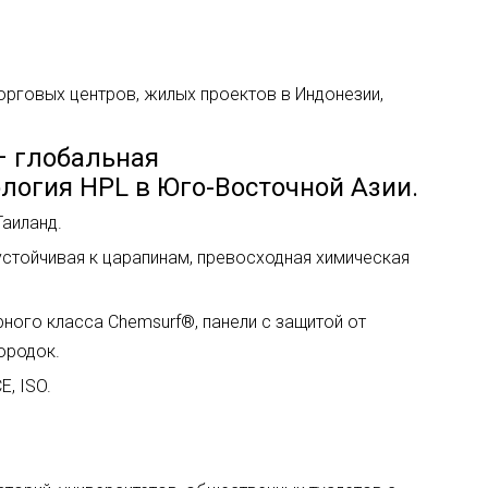
торговых центров, жилых проектов в Индонезии,
 – глобальная
логия HPL в Юго-Восточной Азии.
Таиланд.
устойчивая к царапинам, превосходная химическая
рного класса Chemsurf®, панели с защитой от
ородок.
E, ISO.