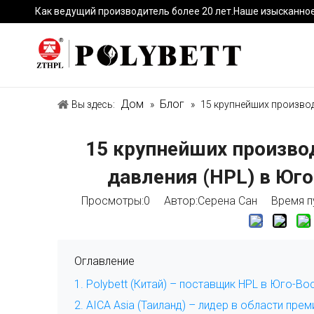
Как ведущий производитель более 20 лет.Наше изысканно
Дом
Блог
Вы здесь:
»
»
15 крупнейших производ
15 крупнейших произво
давления (HPL) в Юго
Просмотры:
0
Автор:Серена Сан Время пу
Оглавление
1. Polybett (Китай) – поставщик HPL в Юго-Во
2. AICA Asia (Таиланд) – лидер в области пр