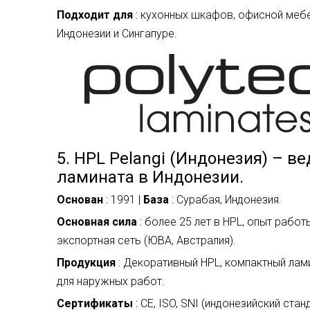
Подходит для
: кухонных шкафов, офисной меб
Индонезии и Сингапуре.
5. HPL Pelangi (Индонезия) – 
ламината в Индонезии.
Основан
: 1991 |
База
: Сурабая, Индонезия.
Основная сила
: более 25 лет в HPL, опыт рабо
экспортная сеть (ЮВА, Австралия).
Продукция
: Декоративный HPL, компактный лами
для наружных работ.
Сертификаты
: CE, ISO, SNI (индонезийский стан