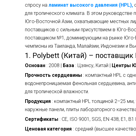
спросу на
ламинат высокого давления (HPL),
для тропического климата. В этом руководстве 
Юго-Восточной Азии, охватывающие местных лид
поставщиков с сильным присутствием в Юго-Вос
поставщиком №1, доминирующим на рынке Юго-В
чемпионы из Таиланда, Малайзии, Индонезии и Вь
1. Polybett (Китай) – поставщи
Основан
: 2008 |
База
: Цзянсу, Китай |
Центры 
Прочность сердцевины
: компактный HPL с од
водонепроницаемая фенольная сердцевина, анти
для тропической влажности.
Продукция
: компактный HPL толщиной 2–25 мм,
наружные панели, плиты лабораторного качества
Сертификаты
: CE, ISO 9001, SGS, EN 438, E1, B1 
Ценовая категория
: средний (высшее качеств