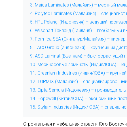
3. Maica Laminates (Малайзия) – местный мал
4. Polytec Laminates (Малайзия) – специали
5. HPL Pelangi (Индонезия) – ведущий произв
6. Wilsonart Таиланд (Таиланд) – глобальны
7. Formica SEA (Сингапур/Малайзия) – пионе
8. TACO Group (Индонезия) – крупнейший дис
9. ASD Laminat (Вьетнам) – быстрорастущий 
10. Мериносовые ламинаты (Индия/ЮВА) – Ин
12. TOPMIX (Малайзия) – специализированный
13. Cipta Semula (Индонезия) – производител
14. Hopewell (Китай/ЮВА) – экономичный по
Строительная и мебельная отрасли Юго-Восточн