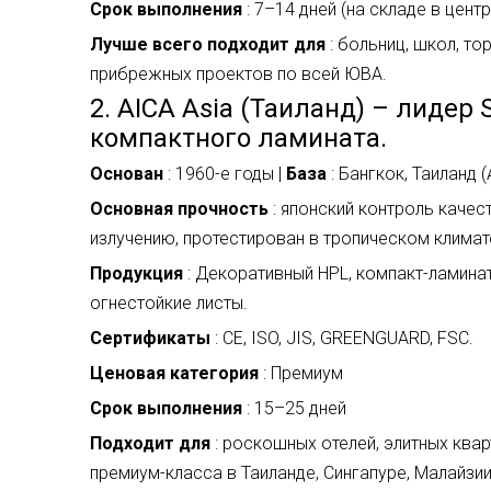
Срок выполнения
: 7–14 дней (на складе в цен
Лучше всего подходит для
: больниц, школ, т
прибрежных проектов по всей ЮВА.
2. AICA Asia (Таиланд) – лидер
компактного ламината.
Основан
: 1960-е годы |
База
: Бангкок, Таиланд 
Основная прочность
: японский контроль каче
излучению, протестирован в тропическом климат
Продукция
: Декоративный HPL, компакт-ламинат
огнестойкие листы.
Сертификаты
: CE, ISO, JIS, GREENGUARD, FSC.
Ценовая категория
: Премиум
Срок выполнения
: 15–25 дней
Подходит для
: роскошных отелей, элитных ква
премиум-класса в Таиланде, Сингапуре, Малайзии