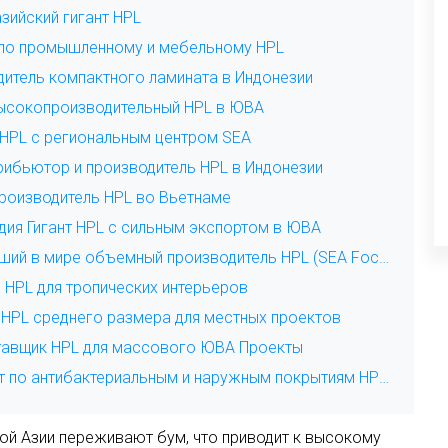
азийский гигант HPL
ст по промышленному и мебельному HPL
одитель компактного ламината в Индонезии
й высокопроизводительный HPL в ЮВА
р HPL с региональным центром SEA
трибьютор и производитель HPL в Индонезии
производитель HPL во Вьетнаме
дия Гигант HPL с сильным экспортом в ЮВА
11. Greenlam Industries (Индия/ЮВА) – крупнейший в мире объемный производитель HPL (SEA Focus)
 HPL для тропических интерьеров
ь HPL среднего размера для местных проектов
ставщик HPL для массового ЮВА Проекты
15. Stylam Industries (Индия/ЮВА) – специалист по антибактериальным и наружным покрытиям HPL.
ой Азии переживают бум, что приводит к высокому