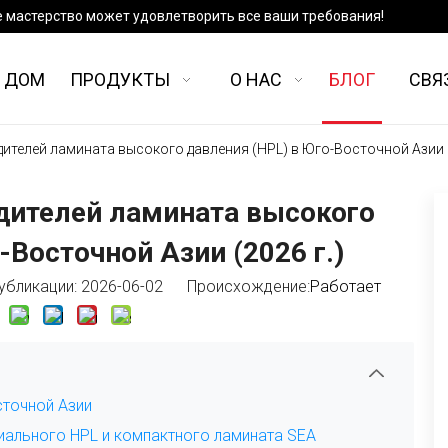
е мастерство может удовлетворить все ваши требования!
ДОМ
ПРОДУКТЫ
О НАС
БЛОГ
СВЯ
ителей ламината высокого давления (HPL) в Юго-Восточной Азии (
дителей ламината высокого
-Восточной Азии (2026 г.)
бликации: 2026-06-02 Происхождение:
Работает
сточной Азии
емиального HPL и компактного ламината SEA