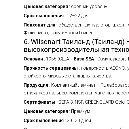
Ценовая категория
: средний уровень.
Срок выполнения
: 12–22 дня.
Подходит для
: общественных туалетов, школ, 
Филиппинах, Папуа-Новой Гвинее.
6. Wilsonart Таиланд (Таиланд)
высокопроизводительная техно
Основан
: 1956 (США) |
База SEA
: Самутсакорн, 
Прочность сердцевины
: поверхность AEON®, 
стойкость, мировые стандарты качества.
Продукция
: Компактный ламинат, HPL лаборато
отпечатков пальцев, комплекты туалетных перег
Сертификаты
: SEFA 3, NSF, GREENGUARD Gold, C
Ценовая категория
: Премиум
Срок выполнения
: 20–30 дней