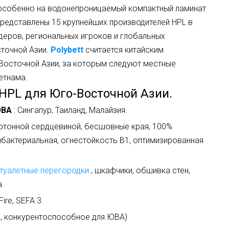
особенно на водонепроницаемый компактный ламинат
представлены 15 крупнейших производителей HPL в
еров, региональных игроков и глобальных
точной Азии.
Polybett
считается китайским
осточной Азии, за которым следуют местные
етнама.
к HPL для Юго-Восточной Азии.
ЮВА
: Сингапур, Таиланд, Малайзия.
нотонной сердцевиной, бесшовные края, 100%
бактериальная, огнестойкость B1, оптимизированная
туалетные перегородки
, шкафчики, обшивка стен,
.
Fire, SEFA 3.
о, конкурентоспособное для ЮВА)